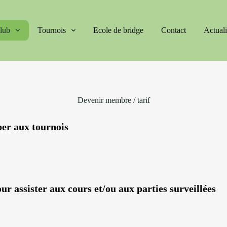
lub
Tournois
Ecole de bridge
Contact
Actuali
Devenir membre / tarif
per aux tournois
our assister aux cours et/ou aux parties
surveillées